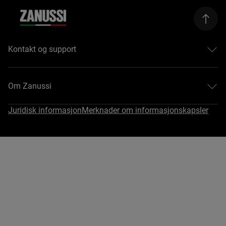
Kontakt og support
Hjelp og support
Kontakt oss
Om Zanussi
Reparasjoner
Registrere et produkt
Om Zanussi
Juridisk informasjon
Merknader om informasjonskapsler
Last ned bruksanvisningar
Åpenhetsloven
Kjøpsveiledning
#EasyTips