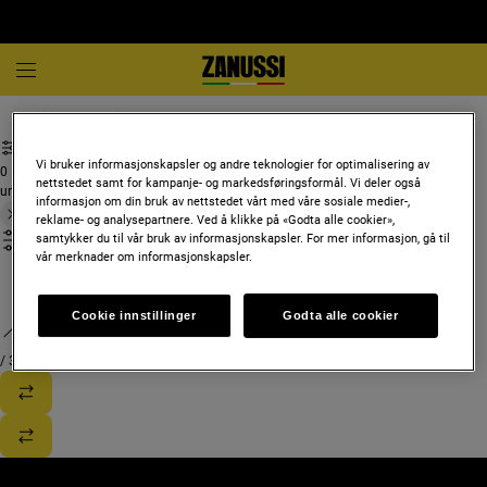
Hvitevarer og hjemmeapparater
Vi bruker informasjonskapsler og andre teknologier for optimalisering av
0
nettstedet samt for kampanje- og markedsføringsformål. Vi deler også
undefined
informasjon om din bruk av nettstedet vårt med våre sosiale medier-,
reklame- og analysepartnere. Ved å klikke på «Godta alle cookier»,
samtykker du til vår bruk av informasjonskapsler. For mer informasjon, gå til
vår merknader om informasjonskapsler.
Cookie innstillinger
Godta alle cookier
/
3