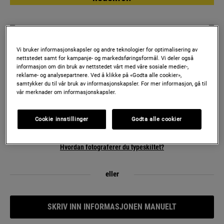
Vi bruker informasjonskapsler og andre teknologier for optimalisering av
nettstedet samt for kampanje- og markedsføringsformål. Vi deler også
informasjon om din bruk av nettstedet vårt med våre sosiale medier-,
Ta
reklame- og analysepartnere. Ved å klikke på «Godta alle cookier»,
et
samtykker du til vår bruk av informasjonskapsler. For mer informasjon, gå til
vår merknader om informasjonskapsler.
bilde
av
Cookie innstillinger
Godta alle cookier
typeskiltet
Hvor finner jeg mitt typeskilt?
og
last
Hvordan fotograferer du typeskiltet?
opp
eller
eller
angi
modellbetgnelse
eller
SKRIV INN INFORMASJONEN MANUELT
Produktnummer