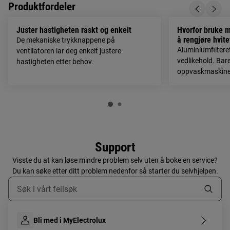
Produktfordeler
Juster hastigheten raskt og enkelt
Hvorfor bruke m
å rengjøre hvit
De mekaniske trykknappene på
Aluminiumfiltere
ventilatoren lar deg enkelt justere
vedlikehold. Bare 
hastigheten etter behov.
oppvaskmaskine
Support
Visste du at kan løse mindre problem selv uten å boke en service?
Du kan søke etter ditt problem nedenfor så starter du selvhjelpen.
Skriv her for å søke etter supportartikler
Bli med i MyElectrolux