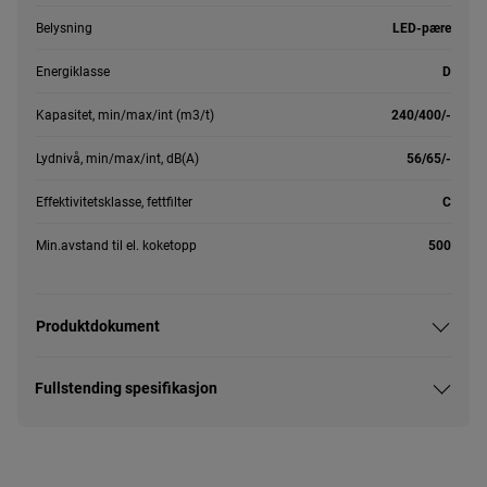
Belysning
LED-pære
Energiklasse
D
Kapasitet, min/max/int (m3/t)
240/400/-
Lydnivå, min/max/int, dB(A)
56/65/-
Effektivitetsklasse, fettfilter
C
Min.avstand til el. koketopp
500
Produktdokument
Fullstending spesifikasjon