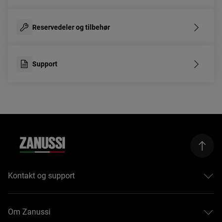
Reservedeler og tilbehør
Support
Kontakt og support
Hjelp og support
Kontakt oss
Om Zanussi
Reparasjoner