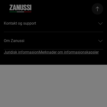
Kontakt og support
Hjelp og support
Kontakt oss
Om Zanussi
Reparasjoner
Registrere et produkt
Om Zanussi
Juridisk informasjon
Merknader om informasjonskapsler
Last ned bruksanvisningar
Åpenhetsloven
Kjøpsveiledning
#EasyTips