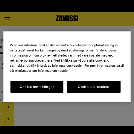
Hvitevarer og hjemmeapparater
Vi bruker informasjonskapsler og andre teknologier for optimalisering av
0
nettstedet samt for kampanje- og markedsføringsformål. Vi deler også
undefined
informasjon om din bruk av nettstedet vårt med våre sosiale medier-,
reklame- og analysepartnere. Ved å klikke på «Godta alle cookier»,
samtykker du til vår bruk av informasjonskapsler. For mer informasjon, gå til
vår merknader om informasjonskapsler.
Cookie innstillinger
Godta alle cookier
/
3