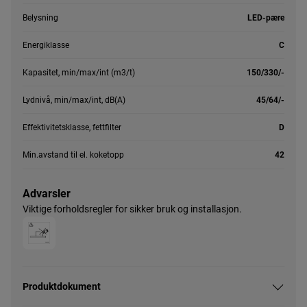
Belysning
LED-pære
Energiklasse
C
Kapasitet, min/max/int (m3/t)
150/330/-
Lydnivå, min/max/int, dB(A)
45/64/-
Effektivitetsklasse, fettfilter
D
Min.avstand til el. koketopp
42
Advarsler
Viktige forholdsregler for sikker bruk og installasjon.
Produktdokument