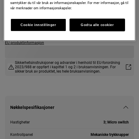
samtykker du til vår bruk av informasjonskapsler. For mer informasjon, gå til
ZFP216S
vår merknader om informasjonskapsler.
Cooker hood 60 cm
Cookie innstillinger
Godta alle cookier
EU produktinformasjon
Sikkerhetsinstruksjoner og advarsler i henhold til EU-forordning
2023/988 er oppført i kapittel 1 og 2 i bruksanvisningen. For
sikker bruk av produktet, les hele bruksanvisningen.
Nøkkelspesifikasjoner
Hastigheter
3; Micro switch
Kontrollpanel
Mekaniske trykknapper