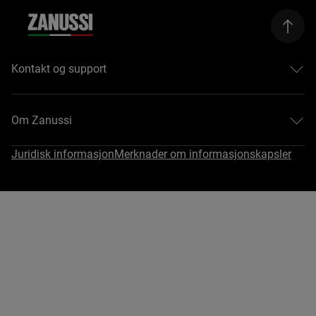
Kontakt og support
Hjelp og support
Kontakt oss
Om Zanussi
Reparasjoner
Registrere et produkt
Om Zanussi
Juridisk informasjon
Merknader om informasjonskapsler
Last ned bruksanvisningar
Åpenhetsloven
Kjøpsveiledning
#EasyTips