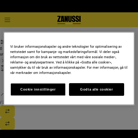
Hvitevarer og hjemmeapparater
Vi bruker informasjonskapsler og andre teknologier for optimalisering av
0
nettstedet samt for kampanje- og markedsføringsformål. Vi deler også
undefined
informasjon om din bruk av nettstedet vårt med våre sosiale medier-,
reklame- og analysepartnere. Ved å klikke på «Godta alle cookier»,
samtykker du til vår bruk av informasjonskapsler. For mer informasjon, gå til
vår merknader om informasjonskapsler.
Cookie innstillinger
Godta alle cookier
/
3