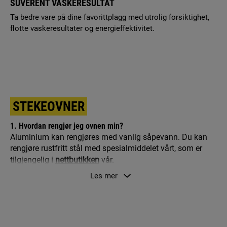
SUVERENT VASKERESULTAT
Ta bedre vare på dine favorittplagg med utrolig forsiktighet,
flotte vaskeresultater og energieffektivitet.
STEKEOVNER
1. Hvordan rengjør jeg ovnen min?
Aluminium kan rengjøres med vanlig såpevann. Du kan
rengjøre rustfritt stål med spesialmiddelet vårt, som er
tilgjengelig i
nettbutikken
vår.
Les mer
2. Hvorfor finner jeg ikke ovnen min på nettstedet?
Siden viser kun nåværende modeller. Dersom du ikke
finner modellen din, kan den være eldre eller en
spesialmodell. Kontakt forhandleren din for ytterligere
informasjon.