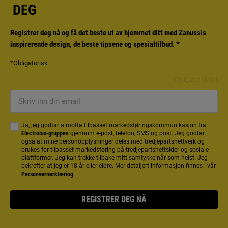
DEG
Registrer deg nå og få det beste ut av hjemmet ditt med Zanussis
inspirerende design, de beste tipsene og spesialtilbud.
*
*Obligatorisk
Obligatorisk felt
Skriv
inn
din
Ja, jeg godtar å motta tilpasset markedsføringskommunikasjon fra
email
Electrolux-gruppen
gjennom e-post, telefon, SMS og post. Jeg godtar
også at mine personopplysninger deles med tredjepartsnettverk og
brukes for tilpasset markedsføring på tredjepartsnettsider og sosiale
plattformer. Jeg kan trekke tilbake mitt samtykke når som helst. Jeg
bekrefter at jeg er 18 år eller eldre. Mer detaljert informasjon finnes i vår
Personvernerklæring
.
REGISTRER DEG NÅ