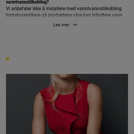
varmtvannstilkobling?
Vi anbefaler ikke å installere med varmtvannstilkobling.
Inntaksventilene på produktene våre kan håndtere vann
på opptil 65 grader, men vaskeprogrammene bruker ikke
Les mer
varmtvann hele tiden. Kontinuerlig bruk av varmtvann kan
gi et dårlig vaskeresultat. Videre er de front- og
toppmatede produktene våre spesifikt designet for å bli
installert med kaldtvannstilkobling.
2. Hvorfor finner jeg ikke vaskemaskinen min på nettstedet?
Siden viser kun nåværende modeller. Dersom du ikke
finner modellen din, kan den være eldre eller en
spesialmodell. Kontakt forhandleren din for ytterligere
informasjon.
3. Hvor gammel er vaskemaskinen min?
Du kan finne ut hvor gammel vaskemaskinen din er ved å
se på serienummeret på etiketten. Det første nummeret
indikerer år og det andre og tredje indikerer
produksjonsuke. For eksempel, 13500016: uke 35 i 2011.
4. Det dukket opp en feilkode på vaskemaskinen min. Hva