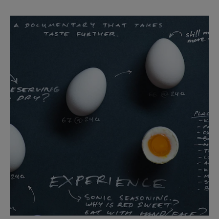
Dersom du ikke har kunnet løse problemet med
feilsøkeren, sender vi gjerne en autorisert servicetekniker.
Fyll ut
skjemaet
for å avtale service.
7. Hvor kan jeg finne bruksanvisningen for ovnen min?
Med modell- og produktnummeret tilgjengelig, kan du
laste ned en ny bruksanvisning
her
.