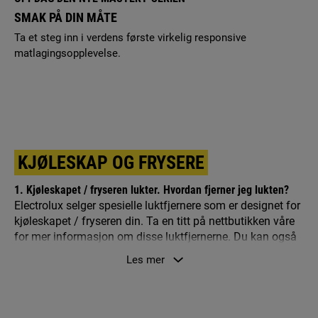
SMAK PÅ DIN MÅTE
Ta et steg inn i verdens første virkelig responsive
matlagingsopplevelse.
KJØLESKAP OG FRYSERE
1. Kjøleskapet / fryseren lukter. Hvordan fjerner jeg lukten?
Electrolux selger spesielle luktfjernere som er designet for
kjøleskapet / fryseren din. Ta en titt på nettbutikken våre
for mer informasjon om disse luktfjernerne. Du kan også
kjøpe dem på nett her.
Les mer
2. Hvorfor finner jeg ikke kjøleskapet / fryseren min på
nettstedet?
Siden viser kun nåværende modeller. Dersom du ikke