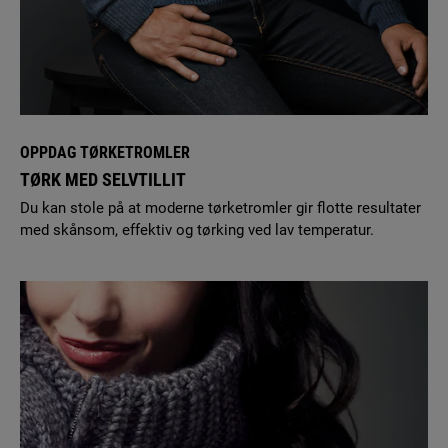
Dersom du ikke har kunnet løse problemet med
feilsøkeren, sender vi gjerne en autorisert servicetekniker.
Fyll ut
skjemaet
for å avtale service.
6. Hvor kan jeg finne bruksanvisningen for tørketrommelen
min?
Med modell- og produktnummeret tilgjengelig, kan du
OPPDAG TØRKETROMLER
laste ned en ny bruksanvisning
her
.
TØRK MED SELVTILLIT
Du kan stole på at moderne tørketromler gir flotte resultater
med skånsom, effektiv og tørking ved lav temperatur.