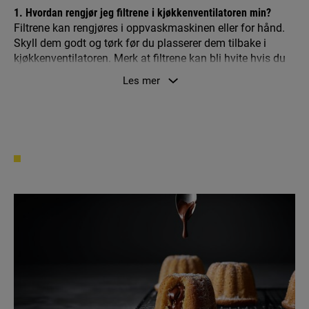
1. Hvordan rengjør jeg filtrene i kjøkkenventilatoren min?
Filtrene kan rengjøres i oppvaskmaskinen eller for hånd.
Skyll dem godt og tørk før du plasserer dem tilbake i
kjøkkenventilatoren. Merk at filtrene kan bli hvite hvis du
vasker dem i oppvaskmaskinen.
Les mer
2. Hvorfor finner jeg ikke kjøkkenventilatoren min på
nettstedet?
Siden viser kun nåværende modeller. Dersom du ikke
finner modellen din, kan den være eldre eller en
spesialmodell. Kontakt forhandleren din for ytterligere
informasjon.
3. Hvor gammel er kjøkkenventilatoren min?
Du kan finne ut hvor gammel kjøkkenventilatoren din er
ved å se på serienummeret på etiketten. Det første
nummeret indikerer år og det andre og tredje indikerer
produksjonsuke. For eksempel, 13500016: uke 35 i 2011.
4. Kjøkkenventilatoren min fungerer ikke. Hvem skal jeg
kontakte angående reparasjon av kjøkkenventilatoren?