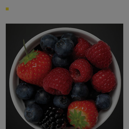
finner modellen din, kan den være eldre eller en
spesialmodell. Kontakt forhandleren din for ytterligere
informasjon.
3. Hvor gammelt er kjøleskapet / fryseren min?
Du kan finne ut hvor gammelt kjøleskapet / fryseren din er
ved å se på serienummeret på etiketten. Det første
nummeret indikerer år og det andre og tredje indikerer
produksjonsuke. For eksempel, 13500016: uke 35 i 2011.
4. Det dukket opp en feilkode på kjøleskapet / fryseren min.
Hva betyr dette?
Feilkodene har ulike betydninger avhengig av hvilket
problem du opplever. Bruk
Feilseøking
for å finne en
spesifikk feilkode og finne ut hvordan den kan bli reparert
.
5. Hva betyr symbolene på kjøleskapet / fryseren min?
Dersom du er usikker på betydningen av symbolene på
produktet, kan du alltid lese den vedlagte
bruksanvisningen. Dersom du ikke har tilgang på
bruksanvisningen din, kan du laste ned en digital versjon