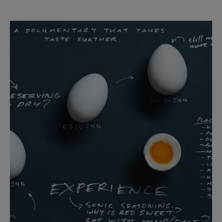
7. Hva betyr symbolene på
plate
toppen min?
Dersom du er usikker på betydningen av symbolene på
produktet, kan du alltid lese den vedlagte
bruksanvisningen. Dersom du ikke har tilgang på
bruksanvisningen din, kan du laste ned en digital versjon
her
.
8. P
late
toppen min fungerer ikke. Hvem skal jeg kontakte
angående reparasjon av
plate
toppen?
Dersom du ikke har kunnet løse problemet med
feilsøkeren, sender vi gjerne en autorisert servicetekniker.
Fyll ut
skjemaet
for å avtale service.
9. Hvor kan jeg finne bruksanvisningen for
plate
toppen min?
Med modell- og produktnummeret tilgjengelig, kan du
laste ned en ny bruksanvisning
her
.