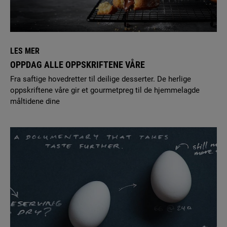
Vi sender gjerne en autorisert servicetekniker. Fyll ut
skjemaet
for å avtale service.
5. Hvor kan jeg finne bruksanvisningen for
kjøkkenventilatoren min?
LES MER
Med modell- og produktnummeret tilgjengelig, kan du
OPPDAG ALLE OPPSKRIFTENE VÅRE
laste ned en ny bruksanvisning
her
.
Fra saftige hovedretter til deilige desserter. De herlige
oppskriftene våre gir et gourmetpreg til de hjemmelagde
måltidene dine