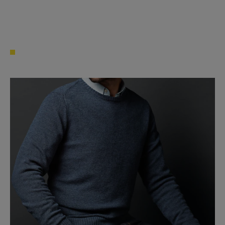
2. Hvor gammel er tørketrommelen min?
Du kan finne ut hvor gammel tørketrommelen din er ved å
se på serienummeret på etiketten. Det første nummeret
indikerer år og det andre og tredje indikerer
produksjonsuke. For eksempel, 13500016: uke 35 i 2011.
3. Det dukket opp en feilkode på tørketrommelen min. Hva
betyr dette?
Feilkodene har ulike betydninger avhengig av hvilket
problem du opplever. Bruk
Feilsøking
for å finne en
spesifikk feilkode og finne ut hvordan den kan bli reparert.
4. Hva betyr symbolene på tørketrommelen min?
Dersom du er usikker på betydningen av symbolene på
produktet, kan du alltid lese den vedlagte
bruksanvisningen. Dersom du ikke har tilgang på
bruksanvisningen din, kan du laste ned en digital versjon
her
.
5. Tørketrommelen min fungerer ikke. Hvem skal jeg kontakte
angående reparasjon av tørketrommelen?