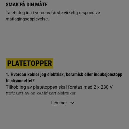
SMAK PÅ DIN MÅTE
Ta et steg inn i verdens første virkelig responsive
matlagingsopplevelse.
PLATETOPPER
1. Hvordan kobler jeg elektrisk, keramisk eller induksjonstopp
til strømnettet?
Tilkobling av platetoppen skal foretas med 2 x 230 V
(tofaset) av en kvalifisert elektriker.
Les mer
2. Hvor er gasslangekoblingen på platetoppen min?
Gasslangekoblingen er på baksiden til høyre.
3. Hvordan rengjør jeg
plate
toppen min?
Vi anbefaler at du bruker rengjøringsprodukter til