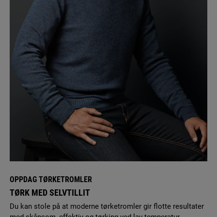
feilsøkeren, sender vi gjerne en autorisert servicetekniker.
Fyll ut
skjemaet
for å avtale service.
8. Hvor kan jeg finne bruksanvisningen for vaskemaskinen
min?
Med modell- og produktnummeret tilgjengelig, kan du
laste ned en ny bruksanvisning
her
.
OPPDAG TØRKETROMLER
TØRK MED SELVTILLIT
Du kan stole på at moderne tørketromler gir flotte resultater