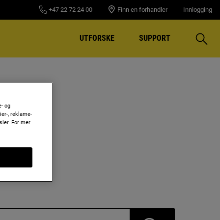
+47 22 72 24 00
Finn en forhandler
Innlogging
Søk
UTFORSKE
SUPPORT
D
e- og
er-, reklame-
sler. For mer