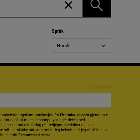
Tøm
søkefeltet
Språk
Norsk
Obligatorisk felt
et markedsføringskommunikasjon fra
Electrolux-gruppen
gjennom e-
 godtar også at mine personopplysninger deles med
r tilpasset markedsføring på tredjepartsnettsider og sosiale
ke mitt samtykke når som helst. Jeg bekrefter at jeg er 18 år eller
finnes i vår
Personvernerklæring
.