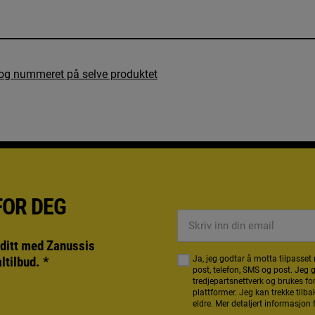
r og nummeret på selve produktet
FOR DEG
Skriv
inn
 ditt med Zanussis
din
altilbud.
*
Ja, jeg godtar å motta tilpass
email
post, telefon, SMS og post. Jeg
tredjepartsnettverk og brukes fo
plattformer. Jeg kan trekke tilba
eldre. Mer detaljert informasjon 