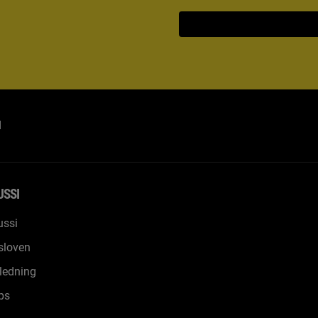
d
USSI
ssi
sloven
ledning
ps