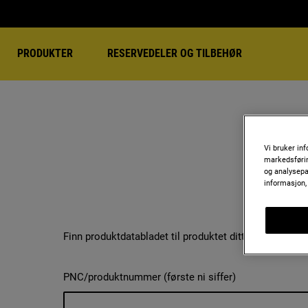
PRODUKTER
RESERVEDELER OG TILBEHØR
P
Vi bruker in
markedsførin
og analysepa
informasjon,
Finn produktdatabladet til produktet ditt.
Søk
PNC/produktnummer (første ni siffer)